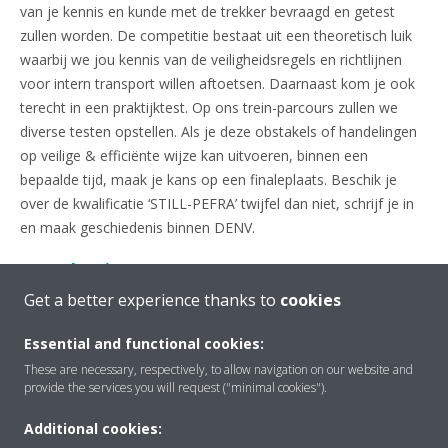
van je kennis en kunde met de trekker bevraagd en getest
zullen worden. De competitie bestaat uit een theoretisch luik
waarbij we jou kennis van de veiligheidsregels en richtlijnen
voor intern transport willen aftoetsen. Daarnaast kom je ook
terecht in een praktijktest. Op ons trein-parcours zullen we
diverse testen opstellen. Als je deze obstakels of handelingen
op veilige & efficiënte wijze kan uitvoeren, binnen een
bepaalde tijd, maak je kans op een finaleplaats. Beschik je
over de kwalificatie ‘STILL-PEFRA’ twijfel dan niet, schrijf je in
en maak geschiedenis binnen DENV.
Preselecties
Get a better experience thanks to
cookies
BEKIJK HIER DE PLANNING VOOR DE
PRESELECTIES!
Essential and functional cookies:
These are necessary, respectively, to allow navigation on our website and
provide the services you will request ("minimal cookies").
Additional cookies: