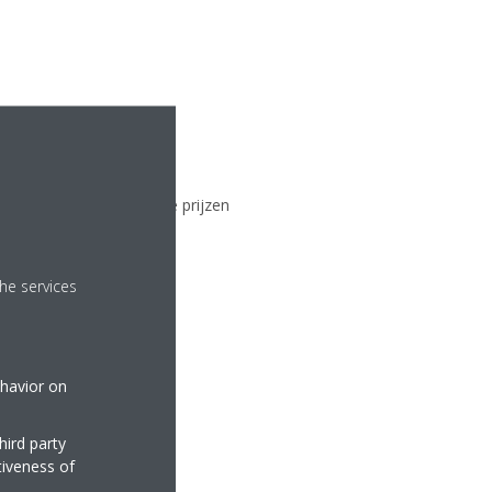
afel)
e kans om in de prachtige prijzen
he services
ehavior on
hird party
tiveness of