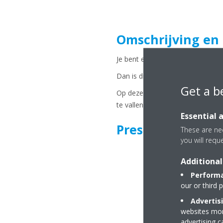
Omschrijving en
Je bent een gekwalificeerde pipin
Dan is dit de kans om deel te n
Get a b
Op deze manier kan je genieten v
te vallen. Deelnemen is de bood
Essential 
Preselecties
These are nec
you will requ
Additional
Performa
our or third 
Advertis
websites more
advertising 