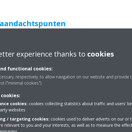
 aandachtspunten
g brazeerder.
emen aan de Factory Olympics 2024 (piping brazeren op hoge brazeert
etter experience thanks to
cookies
an een toffe Olympic dag,je skill meten met je collega’s, en een grot
schap!
and functional cookies:
essary, respectively, to allow navigation on our website and provide t
est ("minimal cookies").
 cookies:
BEKIJK HIER DE PLANNING VOOR DE PRESELECTIES!
nce cookies:
cookies collecting statistics about traffic and users' b
party websites
ing / targeting cookies:
cookies used to deliver adverts on our or t
 relevant to you and your interests, as well as to measure the effec
campaigns